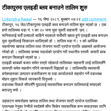
टीकापुरमा एलइडी ब्लव बनाउने तालिम शुरु
Lokendra Rawal
—
१६ जेष्ठ २०८१, बुधबार ०७:२२
add comment
टीकापुर, १६ जेठ/टीकापुरमा एलइडी ब्लव बनाउने तालिम शुरु भएको छ । एक
हप्ते तालिममा वडा नं. १ का २० जना युवा युवती सहभागी छन् ।
मानिसलाई सधैँ उज्यालो चाहिने भएकाले सधैँभरि खपत हुने एलइडी ब्लब बनाउन
युवा युवतीलाई सिकाउन थालिएको हो । तालिम वडा नं। १ को आर्थिक
सहयोगमा खप्तड तालिम तथा रोजगार मल्टी प्रपोज प्रालि अछामले आयोजना
गरेको हो । तालिममा कच्चा पदार्थको प्रयोग गरी स्थानीय स्तरमै कसरी ब्लब
बनाउन सिकाइने भएको छ ।
एलइडी ब्लबको बजार समेत राम्रो रहेकाले तालिमका सहभागी लाई तालिमसँगै
सामग्री समेत सहयोग गरिने जानकारी दिइएको छ । तालिमपछि व्यवसायी
बनेकाहरुका उत्पादन बजारीकरण मा वडा कार्यालयले सहयोग गर्ने वडाध्यक्ष
मोहन लुहार विकले जानकारी दिनुभयो ।
वडाध्यक्ष विकले सीपसँगै युवालाई व्यवसायिक बनाउन तालिमलाई सघाएको
बताउनु भयो ।
उद्घाटन समारोहमा खप्तड तालिम तथा रोजगार मल्टी प्रपोज प्रालिका
प्रवन्धक रेनुका रेग्मीले स्वदेशमै सीप सिकेर व्यवसायिक बन्न सघाउनका लागि