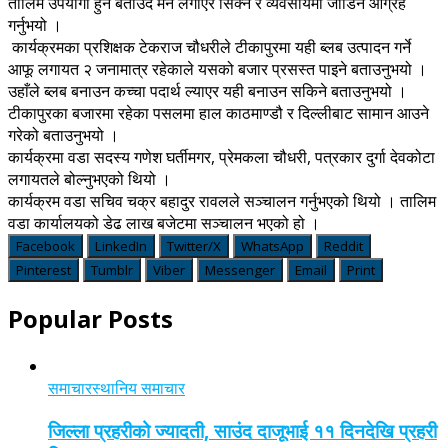
तालिम उपयोगी हुने बताउँदै मन लगाएर सिक्न र व्यवसायमा जोडिन आग्रह
गर्नुभयो ।
कार्यक्रमका प्रशिक्षक टेकराज चौधरीले टीकापुरमा यही ब्लब उत्पादन गर्ने
आफू लगायत २ जनामात्र रहेकाले यसको बजार प्रसस्त पाइने बताउनुभयो ।
उहाँले ब्लब बनाउन कच्चा पदार्थ ल्याएर यही बनाउन सकिने बताउनुभयो ।
टीकापुरका बजारमा रहेका पसलमा हाल काठमाण्डौ र दिल्लीबाट सामान आउने
गरेको बताउनुभयो ।
कार्यक्रमा वडा सदस्य गणेश घर्तीमगर, प्रेमकला चौधरी, पत्रकार दुर्गा देवकोटा
लगायतले बोल्नुभएको थियो ।
कार्यक्रम वडा सचिव चक्र बहादुर रावलले सञ्चालन गर्नुभएको थियो । तालिम
वडा कार्यालयको डेढ लाख बजेटमा सञ्चालन भएको हो ।
Facebook
LinkedIn
Twitter/X
WhatsApp
Reddit
Pinterest
Tumblr
Viber
Messenger
Email
Print
Popular Posts
समाचार
स्थानिय समाचार
जिल्ला प्रहरीको ज्यादती, साउंद दाजूभाई ११ दिनदेखि प्रहरी