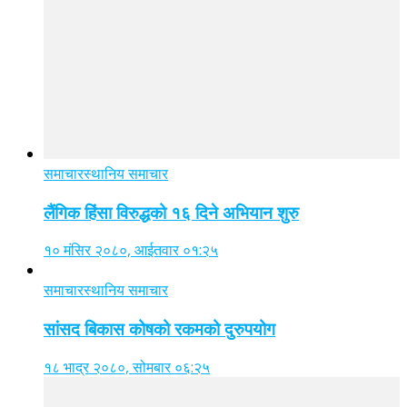
समाचार
स्थानिय समाचार
लैंगिक हिंसा विरुद्धको १६ दिने अभियान शुरु
१० मंसिर २०८०, आईतवार ०१:२५
समाचार
स्थानिय समाचार
सांसद बिकास कोषको रकमको दुरुपयोग
१८ भाद्र २०८०, सोमबार ०६:२५