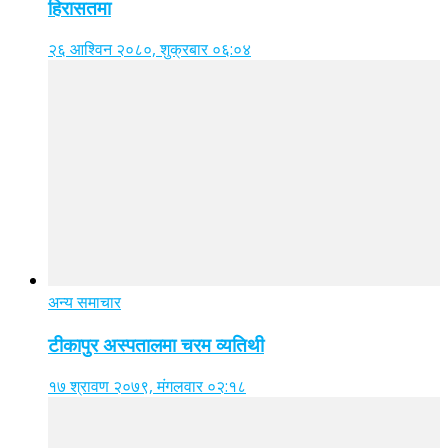
हिरासतमा
२६ आश्विन २०८०, शुक्रबार ०६:०४
अन्य समाचार
टीकापुर अस्पतालमा चरम व्यतिथी
१७ श्रावण २०७९, मंगलवार ०२:१८