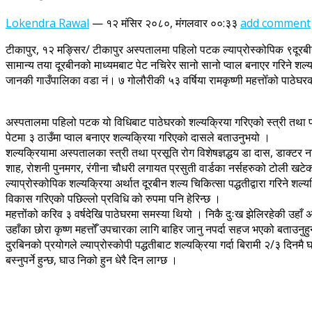
Lokendra Rawal
—
१२ मंसिर २०८०, मंगलवार ००:३३
add comment
टीकापुर, १२ मङ्सिर/ टीकापुर अस्पतालमा पहिलो पटक ल्याप्रोस्कोपिक ९दूरब
सामान्य तया दूरबीनको माध्यमबाट पेट नचिरेर सानो सानो प्वाल बनाएर गरिने शल्
जानकी गाउँपालिका वडा नं। ७ गोलौरीकी ५३ वर्षिया रामकृष्णी महत्तोँको पा
अस्पतालमा पहिलो पटक यो विधिबाट पाठेघरको शल्यक्रिया गरिएको स्त्री तथा प
पेटमा ३ ठाउँमा प्वाल बनाएर शल्यक्रिया गरिएको दासले बताउनुभयो ।
शल्यक्रियामा अस्पतालका स्त्री तथा प्रसूति रोग विशेषज्ञद्धय डा दास, डाक्टर न
शाह, रोशनी पुनमगर, रंगीना चौधरी लगायत प्रसुती वार्डका नर्सहरुको टोली खटे
ल्याप्रोस्कोपिक शल्यक्रिया अर्थात दूरबीन शल्य चिकित्सा पद्धतीद्वारा गरिन
विकास गरिएको पछिल्लो प्रविधि को रुपमा पनि हेरिन्छ ।
महत्तोंको करिव ३ वर्षदेखि पाठेघरमा समस्या थियो । निकै दुःख झेलिरहेकी उहाँ
उहाँका छोरा कृष्ण महत्तोंँ उपचारका लागि बाहिर जानु नपर्दा सहज भएको बताउन
दुरबिनको प्रयोगले ल्याप्रोस्कोपी पद्धतीबाट शल्यक्रिया गर्दा बिरामी २/३ दिन
बस्नुपर्ने हुन्छ, घाउ निको हुन धेरै दिन लाग्छ ।