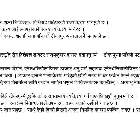
ीन शल्य चिकित्सा० विधिबाट पाठेघरको शल्यक्रिया गरिएको छ ।
यक्रियालाई ल्याप्रोस्कोपिक शल्यक्रिया भनिन्छ ।
ठेघरको सफल शल्यक्रिया गरिएको टीकापुर अस्पतालले जनाएको छ ।
्रसूति रोग विशेषज्ञ डाक्टर संजयकुमार दासले बताउनुभयो । टीकापुरमा पहिलो प
ारायण पौडेल, एनेस्थेसियोलोजिस्ट डाक्टर अनु शर्मा,सहायक एनेस्थेसियोलोजिस्ट सन्
को थियो । डाक्टर दासले शल्यक्रिया गरिएको छोटो समय मा घर फर्कन मिल्ने भएका
े शल्यक्रिया बिरामीका लागि बरदान सावित भएको चिकित्सकहरु बताउँछन् । अत्याधु
 अहिले टीकापुरमै दुरबिनको सहायतामा शल्यक्रिया गर्न पाएपछि खुशी हुनुभएको छ ।
ुहुन्छ । स्वास्थ्य बिमा भएकाले उपचारमा सहज भएको उहाँको भनाइ छ ।
मै घर जान सक्छ । साथै केही दिनमै बिरामी आफ्नो नियमित काममा फर्किन सक्छ । पेट 