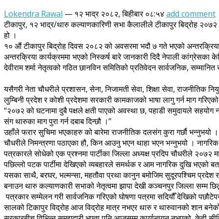
Lokendra Rawal
—
१२ भाद्र २०८२, बिहीबार ०८:५४
add comment
टीकापुर, १२ भाद्र/थारु कल्याणकारिणी सभा कैलालीले टीकापुर बिद्रोह २०७२ 
हो ।
१० औं टीकापुर बिद्रोह दिवस २०८२ को अवसरमा भदौ ७ गते भएको अन्तरक्रिया कार्
अन्तरक्रिया कार्यक्रममा भएको निस्कर्ष बारे जानकारी दिदै नेपाली कांग्रेसका केन्
देवीराम शर्मा नेतृत्वको गठित छानविन समितिको प्रतिवेदन सार्वजनिक, सम्मानित स
यसैगरी नेता चौधरीले प्रशासन, सेना, निजामती सेवा, शिक्षा सेवा, राजनीतिक नियु
लुम्बिनी प्रदेश र कोशी प्रदेशमा सरकारी कामकाजको भाषा लागु गर्न माग गरिएको 
‘‘२०७२ को घटनामा दुबै पक्षले क्षती पाएको अवस्था छ, पहाडी समुदायले सहयोग नगरे थ
संग थारुका माग पुरा गर्न दबाब दिन्छौ ।’’
उहाँले फरार सुचिमा भएकाहरु को बारेमा राजनीतिक दलसंग कुरा गर्छौ भन्नुभयो 
चौधरीले निमन्त्रणा पठाएका हौ, किन आउनु भएन थाहा भएन भन्नुभयो । नागरिक उन्
पत्रकारले सोधेको एक प्रश्नमा पार्टीका जिल्ला अध्यक्ष प्रदिप चौधरीले २०७२ म
पछिल्लो पटक पार्टीमा देखिएको व्यबहारले समर्थक र आम नागरिक दुखि भएको ब
यसका साथै, बरघर, भल्मन्सा, महतौवा प्रथा कानुन बमोजिम सुदूरपश्चिम प्रदेश र 
बनाउन थारु कल्याणकारी सभाको नेतृत्वमा झापा देखी कञ्चनपुर जिल्ला सम्म छिट
पत्रकार सम्मेलन गरी सार्वजनिक गरिएको घोषणा पत्रमा सदियौँ देखिको पछौटे
सालको टिकापुर विद्रोह आज विद्रोह मात्र नभएर थारु र थारुवानको शान बनेको उ
सरकारबीच विभिन्न समझदारी भएता पनि आजसम्म कार्यान्वयन नभएको, केही सीमित 