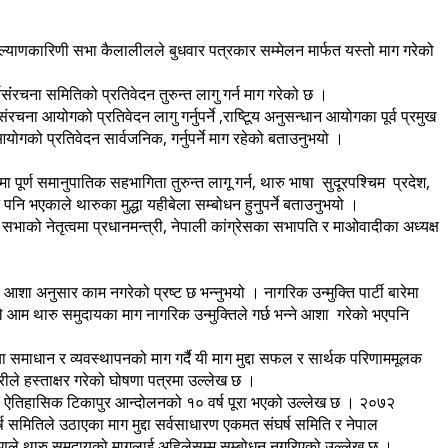
्याणकारिणी सभा कैलालीलले बुधवार पत्रकार सम्मेलन मार्फत यस्तो माग गरेको
ंरचना समितिको प्रतिवेदन तुरुन्त लागु गर्न माग गरेको छ ।
ंरचना आयोगको प्रतिवेदन लागु गर्नुपर्ने ,राष्टिूय अनुसन्धान आयोगका पूर्व प्रमुख
योगको प्रतिवेदन सार्वजनिक, गर्नुपर्ने माग रहेको बताउनुभयो ।
पूर्ण समानुपातिक सहभागिता तुरुन्त लागू गर्न, थारु भाषा सुदूरपश्चिम प्रदेश,
नि भएकाले थारुका मुद्धा यहीबेला सम्बोधन हुनुपर्ने बताउनुभयो ।
ारी सभाको नेतृत्वमा प्रधानमन्त्री, नेपाली कांग्रेसका सभापति र माओवादीका अध्यक्ष
शा अनुसार काम नगरेको प्रष्ट छ भन्नुभयो । नागरिक उन्मुक्ति पार्टी बारेमा
ँले आम थारु समुदायका माग नागरिक उन्मुक्तिले गर्छ भन्ने आशा गरेको भएपनि
या समाधान र व्यवस्थापनको माग गर्दै यी माग मुद्दा सफल र सार्थक परिणाममूलक
ीले हस्ताक्षर गरेको घोषणा पत्रमा उल्लेख छ ।
को ऐतिहासिक टिकापुर आन्दोलनको १० वर्ष पूरा भएको उल्लेख छ । २०७२
 समितिले उठाएका माग मुद्दा सर्वसाधारण एकमत संघर्ष समिति र नेपाल
िकोणले थारु समुदायको मागलाई अहिलेसम्म सम्बोधन नगरिएको उल्लेख छ ।