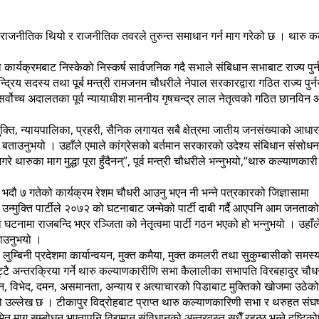
राजनीतिक थियो र राजनीतिक तवरले तुरुन्त समाधान गर्न माग गरेको छ । थारु कल
यक्रमबाट निस्केको निस्कर्ष सार्वजनिक गदै सभाले संबिधान सभाबाट राज्य पुर्नसं
द्रिय सदस्य तथा पूर्ब मन्त्री रामजनम चौधरीले नेपाल सरकारद्वारा गठित राज्य पुर्नस
र्वोच्च अदालतका पूर्व न्यायाधीश माननीय गृषचन्द्र लाल नेतृत्वको गठित छानविन आ
क्ति, न्यायपालिका, प्रहरी, सैनिक लगायत सबै क्षेत्रमा जातीय जनसंख्याको आधारमा 
बताउनुभयो । उहाँले एमाले कांग्रेसको बर्तमान सरकारको उदेश्य संबिधान संसोधन प
ारुका माग मुद्धा पूरा हुँदैनन्’’, पूर्व मन्त्री चौधरीले भन्नुभयो,‘‘थारु कल्याणक
। भदौ ७ गतेको कार्यक्रम रेशम चौधरी आउनु भएन नी भन्ने पत्रकारको जिज्ञासामा
मुक्ति पार्टीले २०७२ को घटनाबाट जन्मेको पार्टी दाबी गर्दै आएपनि आम जनताको आ
ा घटनामा राजबन्दि भएर रञ्जिता को नेतृत्वमा पार्टी गठन भएको हो भन्नुभयो । उहा
ताउनुभयो ।
लुम्बिनी प्रदेशमा कार्यान्वयन, मुक्त कमैया, मुक्त कमलरी तथा सुकुम्बासीको समस्
्टै अन्तरक्रिया गर्ने थारु कल्याणकारीणि सभा कैलालीका सभापति विरबहादुर चौधर
पन, विभेद, दमन, असमानता, अन्याय र अत्याचारको पिडाबाट मुक्तिको खोजमा उठे
ल्लेख छ । टीकापुर विद्रोहबाट प्राप्त थारु कल्याणकारिणी सभा र थरुहत संघर्ष
माग सम्बोधन भएतापनि विद्यमान संविधानको अन्तरवस्तु सधैँ रहन्छ भन्ने दृष्ट