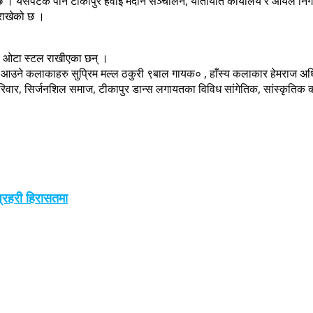
 छ । यसपटक पनि टीकापुर हवाई मैदान सञ्चालन, यातायात कार्यालय र आयल निगमको ड
ग राखेको छ ।
५० ओटा स्टल राखीएका छन् ।
उने कलाकाहरु सुप्रिम मल्ल ठकुरी ९बाल गायक० , हाँस्य कलाकार हेमराज अधिकारी
 परिवार, सिर्जनशिल समाज, टीकापुर डान्स लगायतका विविध सांगेतिक, सांस्कृतिक क
प्रहरी हिरासतमा