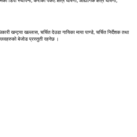
िपो स्थापना, केराको पकेट क्षेत्र घोषणा, औद्योगिक क्षेत्र घोषणा,
 खन्ट्या खल्लास, चर्चित देउडा गायिका माया पाण्डे, चर्चित निर्देशक तथा
्लवहरुको बेजोड प्रस्तुती रहनेछ ।