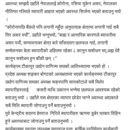
अवस्था सम्झदै उहाँले नेपाललाई कोरोना, रसिया युकेन असर, नेपालका
नीतिगत गल्तिले व्यापारी आहात भएको अवस्था सिर्जना भएको बताउनु भयो
।
‘‘कोरोनापछि बैंकले पनि लगानी नहुँदा अनुपात्दक क्षेत्रमा लगानी गर्दा सबै
तिर असर पर्यो’’, उहाँले भन्नुभयो, ‘‘बाह्य र आन्तरिक कारणले ब्यापारीमा
असर पर्यो, सम्भावनाका क्षेत्र बारे साँसदसग छलफल गर्दा, लगानी
सम्मेलनका बेला ब्यापारीको अहितमा रहेका ८ कानुन सशोधन भए,अझ धेरै
कानुन सशोधन हुन बाँकी छन् ।’’
कार्यक्रम टीकापुर उद्योग वाणिज्य सघको आतिथ्यतामा भएको हो ।
प्रदेश अध्यक्ष शङ्कर बोगटको अध्यक्षतामा भएको कार्यक्रममा टीकापुर
उद्योग वाणिज्य सघका अध्यक्ष चक्रपाणि सापकोटाले सबै मिलेर
ब्यापारीहरुलाई कसरी माथि उकास्न भन्नेमा छलफल आवश्यक रहेको
बताउनु भयो । उहाँले यस क्षेत्रका व्यापार छोडेर भाग्ने अवस्था आएकाले
सबै मिलि ब्यापारी जोगाउनु पर्ने बताउनुभयो ।
पुर्व केन्द्रीय सदस्य हेमराज गिरिले ब्यापारीहरु ऋणमा डुबेर घरबार विहिन
हुने अवस्थाबाट जोगाउनु पर्ने बताउनुभयो ।
कार्यक्रममा स्वागत उपाध्यक्ष मदनराज पन्त, बार्षिक प्रतिवेदन कार्यकारी