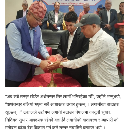
‘‘अब सबै तन्त्र छोडेर अर्थतन्त्र तिर लागौँ भनिरहेका छौँ’’, उहाँले भन्नुभयो,
‘‘अर्थतन्त्र बलियो भएमा सबै आधारहरु तयार हुन्छन् । लगानीका बाटाहरु
खुल्छन् ।’’ ढकालले उद्योगमा लगानी बढाउन नेपालमा कानूनी सुधार,
नितिगत सुधार आवश्यक रहेको बताउँदै लगानीको वातावरण र ब्यापारी को
मनोबल बढेमा देश विकास गर्न कुनै तन्त्र नचाहिने बताउनु भयो ।