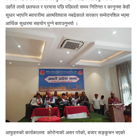
उहाँले लामो छलफल र प्रयास पछि पछिल्लो समय नितिगत र कानुनमा केही
सुधार भएपनि ब्यापारीमा आत्मविश्वास नबढेकाले सरकार सम्वेदनशिल भएमा
आर्थिक सुधारमा सहयोग पुग्ने बताउनुभयो ।
आफुहरुको कार्यकालमा कोरोनाको असर परेको, बजार सङ्कुचन भएको