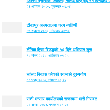
जिल्ला प्रहरीको ज्यादती, साउंद दाजूभाई ११ दिनदेखि 
२६ आश्विन २०८०, शुक्रबार ०६:०४
टीकापुर अस्पतालमा चरम व्यतिथी
१७ श्रावण २०७९, मंगलवार ०२:१८
लैंगिक हिंसा विरुद्धको १६ दिने अभियान शुरु
१० मंसिर २०८०, आईतवार ०१:२५
सांसद बिकास कोषको रकमको दुरुपयोग
१८ भाद्र २०८०, सोमबार ०६:२५
सत्ती भन्सार कार्यालयको राजश्वमा भारी गिरावट
२८ असार २०७९, मंगलवार ०९:२४