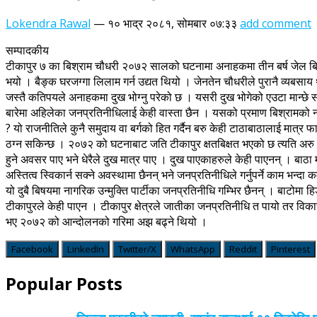
Lokendra Rawal
—
१० भाद्र २०८१, सोमबार ०७:३३
add comment
सम्पादकीय
टीकापुर ७ का बिश्राम चौधरी २०७२ सालको घटनामा अनाहकमा तीन बर्ष जेल बिताए
भयो । बैङ्क घरजग्गा लिलाम गर्न उद्यत थियो । जेनतेन चौधरीले पुरानै व्यबसा
जस्तै कतिपयले अनाहकमा दुख भोग्नु परेको छ । यसरी दुख भोगेको एउटा मान्छे 
बारेमा अहिलेका जनप्रतिनीधिलाई केही वास्ता छैन । यसको प्रमाण बिश्रामको नर
? यो राजनीतिले कुनै समुदाय वा बर्गको हित गर्दैन बरु केही टाठाबाठालाई मात्र फ
ठग्न सकिन्छ । २०७२ को घटनाबाट जति टीकापुर क्षतबिक्षत भएको छ त्यति अरु क्
हुने अवसर पाए भने धेरैले दुख मात्र पाए । दुख पाएकाहरुले केही पाएनन् । ब
अस्तित्व स्विकार्न सक्ने अवस्थामा छैनन् भने जनप्रतिनीधिले गर्नुपर्ने काम भ
यो दुबै बिषयमा नागरिक उन्मुक्ति पार्टीका जनप्रतिनीधि गम्भिर छैनन् । बाटोमा 
टीकापुरले केही पाएन । टीकापुर क्षेत्रले जातीका जनप्रतिनीधि त पायो तर विकास
भए २०७२ को आन्दोलनको गरिमा अझ बढ्ने थियो ।
Facebook
LinkedIn
Twitter/X
WhatsApp
Reddit
Pinterest
Popular Posts