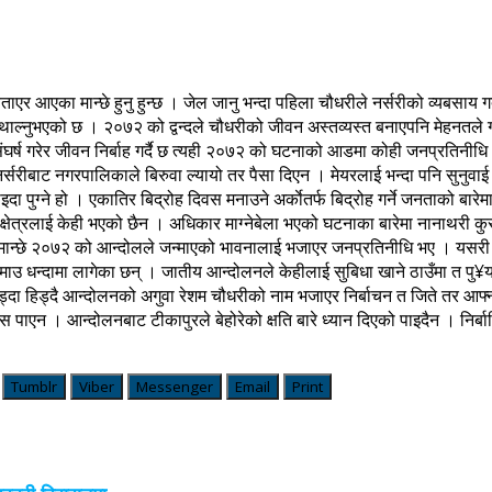
र आएका मान्छे हुनु हुन्छ । जेल जानु भन्दा पहिला चौधरीले नर्सरीको व्यबसाय 
य थाल्नुभएको छ । २०७२ को द्वन्दले चौधरीको जीवन अस्तव्यस्त बनाएपनि मेहनतले 
संघर्ष गरेर जीवन निर्बाह गर्दै छ त्यही २०७२ को घटनाको आडमा कोही जनप्रतिनी
्सरीबाट नगरपालिकाले बिरुवा ल्यायो तर पैसा दिएन । मेयरलाई भन्दा पनि सुनुवाई 
ाइदा पुग्ने हो । एकातिर बिद्रोह दिवस मनाउने अर्काेतर्फ बिद्रोह गर्ने जनताको बार
षेत्रलाई केही भएको छैन । अधिकार माग्नेबेला भएको घटनाका बारेमा नानाथरी कुर
ाठा मान्छे २०७२ को आन्दोलले जन्माएको भावनालाई भजाएर जनप्रतिनीधि भए । यसरी
न्दा कमाउ धन्दामा लागेका छन् । जातीय आन्दोलनले केहीलाई सुबिधा खाने ठाउँमा त
हिड्दा हिड्दै आन्दोलनको अगुवा रेशम चौधरीको नाम भजाएर निर्बाचन त जिते तर आफ्न
 पाएन । आन्दोलनबाट टीकापुरले बेहोरेको क्षति बारे ध्यान दिएको पाइदैन । निर्ब
Tumblr
Viber
Messenger
Email
Print