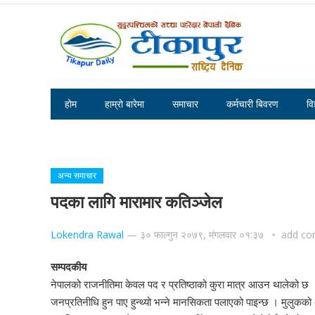
होम
हाम्रो बारेमा
समाचार
कर्मचारी बिवरण
वि
टीकापुरमा सरसफाइ सप्ताह २०८०,पहिलो दिन प्रभातफेरि र सरसफाइ सामग्
अन्य समाचार
पदका लागि मारामार कतिञ्जेल
Lokendra Rawal
—
३० फाल्गुन २०७९, मंगलवार ०१:३७
add c
सम्पदकीय
नेपालको राजनीतिमा केवल पद र प्रतिष्ठाको कुरा मात्र आउन थालेको छ ।
जनप्रतिनीधि हुन पाए हुन्थ्यो भन्ने मानसिकता पलाएको पाइन्छ । मुलुकको अ