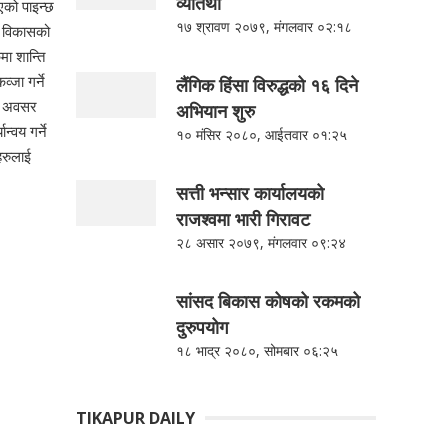
व्यतिथी
एको पाइन्छ
१७ श्रावण २०७९, मंगलवार ०२:१८
र विकासको
ा शान्ति
्जा गर्ने
लैंगिक हिंसा विरुद्धको १६ दिने
का अवसर
अभियान शुरु
्वय गर्ने
१० मंसिर २०८०, आईतवार ०१:२५
हरुलाई
सत्ती भन्सार कार्यालयको
राजश्वमा भारी गिरावट
२८ असार २०७९, मंगलवार ०९:२४
सांसद बिकास कोषको रकमको
दुरुपयोग
१८ भाद्र २०८०, सोमबार ०६:२५
TIKAPUR DAILY