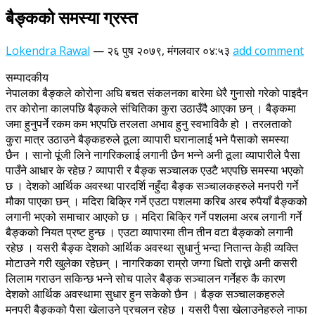
बैङ्कको समस्या ग्रस्त
Lokendra Rawal
—
२६ पुष २०७९, मंगलवार ०४:५३
add comment
सम्पादकीय
नेपालका बैङ्कले कोरोना अघि बचत संकलनका बारेमा धेरै गुनासो गरेको पाइदैन
तर कोरोना कालपछि बैङ्कले संचितिका कुरा उठाउँदै आएका छन् । बैङ्कमा
जमा हुनुपर्ने रकम कम भएपछि तरलता अभाव हुनु स्वभाविकै हो । तरलताको
कुरा मात्र उठाउने बैङ्कहरुले ठूला व्यापारी घरानालाई भने पैसाको समस्या
छैन । सानो पूंजी लिने नागरिकलाई लगानी छैन भन्ने अनी ठूला व्यापारीले पैसा
पाउँने आधार के रहेछ ? व्यापारी र बैङ्क सञ्चालक एउटै भएपछि समस्या भएको
छ । देशको आर्थिक अवस्था पारदर्शि नहुँदा बैङ्क सञ्चालकहरुले मनपरी गर्ने
मौका पाएका छन् । मदिरा बिक्रि गर्ने एउटा पशलमा करिब अरब रुपैयाँ बैङ्कको
लगानी भएको समाचार आएको छ । मदिरा बिक्रि गर्ने पशलमा अरब लगानी गर्ने
बैङ्कको नियत प्रष्ट हुन्छ । एउटा व्यापारमा तीन तीन वटा बैङ्कको लगानी
रहेछ । यसरी बैङ्क देशको आर्थिक अवस्था सुधार्नु भन्दा नितान्त केही व्यक्ति
मोटाउने गरी खुलेका रहेछन् । नागरिकका राम्रो जग्गा धितो राख्ने अनी कसरी
लिलाम गराउन सकिन्छ भन्ने सोच पालेर बैङ्क सञ्चालन गर्नेहरु कै कारण
देशको आर्थिक अवस्थामा सुधार हुन सकेको छैन । बैङ्क सञ्चालकहरुले
मनपरी बैङ्कको पैसा खेलाउने प्रचलन रहेछ । यसरी पैसा खेलाउनेहरुले नाफा