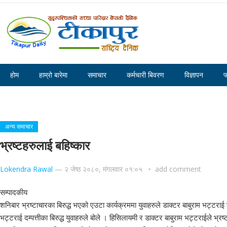
होम
हाम्रो बारेमा
समाचार
कर्मचारी बिवरण
विज्ञापन
फ
टीकापुरमा सरसफाइ सप्ताह २०८०,पहिलो दिन प्रभातफेरि र सरसफाइ सामग्री हस्तान्तरण
अन्य समाचार
भ्रष्टहरुलाई बहिष्कार
Lokendra Rawal
—
२ जेष्ठ २०८०, मंगलवार ०१:०५
add comment
सम्पादकीय
शनिबार भ्रष्टाचारका बिरुद्ध भएको एउटा कार्यक्रममा युवाहरुले डाक्टर बाबुराम भट्टराई
भट्टराई दम्पत्तीका बिरुद्ध युवाहरुले बोले । हिसिलायमी र डाक्टर बाबुराम भट्टराईले भ्