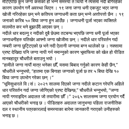
मेटिएपछि कुन जग्गा कसको हो भन्ने समस्या त थियो नै त्यसमा नदी बगिरहेका
कारण उपभोग गर्ने अवस्था थिएन । १९ जना जग्गा धनी एकजुट भएर जग्गा
खोजी गरिरहेका छन् भने कतिपय जग्गाधनी कता छन् भन्ने अत्तोपत्तो छैन । १९
जनाको करिब ५० बिघा जग्गा हुन आउँछ । जग्गाधनी पूर्जा भएका व्यक्तिले
मालमोत कर भने बुझाउँदै आएका छन् ।
नदीले धार बदल्नु र नदीको दुबै छेउमा तटबन्ध भएपछि जग्गा धनी पूर्जा भएका
जग्गाधनीहरु यतिखेर आफ्नो जग्गा खोजीमा छन् । नदीले धार परिवर्तन गर्दा
नम्बरी जग्गा छुट्टिएको छ भने नदी ऐलानी जग्गामा बग्न थालेको छ । नक्सामा
प्रष्ट देखिदा पनि जग्गा नापी गर्न नमान्नुको कारण भूमाफिया को खेल हो पीडित
मानबहादुर चौधरीले बताउनु भयो ।
‘‘हामीले जग्गा नापौं मात्र भनेका छौँ, यसमा बिबाद गर्नुको कारण केही छैन,’’
चौधरीले भन्नुभयो, ‘‘हातमा एक बिगाहा जग्गाको पूर्जा छ तर ५ बिघा देखि १०
बिघा जग्गा उपभोग गरेका छन् ।’’
‘‘भूमिसुधारले वि।सं। २०२१ सालमा दिएको जग्गा नदीले कटान गरेपनि अहिले
धार परिवर्तन गर्दा जग्गा जोगिएको प्रष्ट देखिन्छ,’’ चौधरीले भन्नुभयो, ‘‘जग्गा
नापी गगराइदिन अदालत जो तयारीमा छौँ ।’’ २०६५ सालसम्म जग्गा प्रयोग गर्दै
आएको चौधरीको भनाइ छ । पीडितहरु अदालत जानुभन्दा पहिला राजनीतिक
दल र स्थानीय पत्रकारलाई समस्याका बारेमा जानकारी गराएको उनीहरुको
भनाइ छ ।