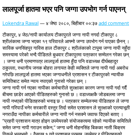
लालपूर्जा हातमा भएर पनि जग्गा उपभोग गर्न पाएनन्
Lokendra Rawal
—
४ जेष्ठ २०८०, बिहीबार ००:३७
add comment
टीकापुर, ४ जेठ/नापी कार्यालय टीकापुरले जग्गा नापी नगर्दा टीकापुर ८
श्रीलंकामा जग्गा भएका १९ परिवारले आफ्नो जग्गा उपभोग गर्न पाएका छैनन् ।
साविक धनसिंहपुर गाविस हाल टीकापुर ८ श्रीलंकाको टापुमा जग्गा नापी नहुँदा
समस्यामा परेको भन्दै पीडितले बुधवार टीकापुरमा पत्रकार सम्मेलन गरेका छन्
। जग्गा धनी प्रमाणपत्र लालपूर्जा हातमा हुँदा पनि वडाध्यक्ष दीर्घबहादुर
ठकुल्ला, स्थानीय जनक बोहरा लगायत केही व्यक्तिले जग्गा नापी गर्दा अबरोध
गरेपछि लालपूर्जा हातमा भएका जग्गाधनीले प्रशासन र टीकापुरको न्यायीक
समितिबाट समेत न्याय नपाएको गुनासो गरेका छन् ।
जग्गा नापी गर्न गएका नापीका कर्मचारीले सुरक्षाका कारण जग्गा नापी गर्दा गर्दै
बीचमा छाडेर आएको पीडितहरुको गुनासो छ । वडाध्यक्षकै जोडबलमा जग्गा
नापी नभएको पीडितहरुको भनाइ छ । पत्रकार सम्मेलनमा पीडितहरु ले जग्गा
नापी गरिपाउँ भनेर सरकारी दस्तुर तिर्दा समेत प्रशासन ले सुरक्षाको प्रत्याभूती
नगराउँदा नापीका कर्मचारीले जग्गा नापी गर्न नसक्ने जवाफ दिएको बताए ।
‘‘प्रहरी प्रशासन मात्र होइन उपमेयरको संयोजकत्वमा रहेको न्यायीक समितिले
समेत जग्गा नापी गराउन सकेन,’’ जग्गा धनी मोहनसिंह बिकका नाती बिक्रम
विकले भन्नुभयो । वैसाख १ गते प्रशासन प्रमुख, उपमेयर र पीडितहरुको