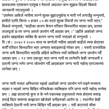
छलफलमा प्रशासन प्रमुख र मेयरले अदालत जान सुझाव दिएको बिकले
जानकारी गराउनुभयो ।
‘‘उपमेयर आफैले नापीमा लाग्ने शुल्क बुझाउनुहोस् म नापी गर्न लगाउँछु भन्नुभयो,
हामीले प्रति कित्ता ५ हजार ८५ का दरले शुल्क ति¥यौ तर जग्गा नापी भएन,’’
विकले भन्नुभयो, ‘‘बाढीका कारण कैयन परिवार बिस्थापित भएका छन्, हातमा
लालपूर्जा छ तर जग्गा अरुले उपभोग गर्दै आएका छन् ।’’ उहाँले अर्काको जग्गा
हडपेर खाइरहेका व्यक्ति कै कारण जग्गा नापी नभएको हो भन्नुभयो ।
वि।सं। २०४० र २०४५ साल मा कर्णाली नदीमा आएको बाढीले त्यस क्षेत्रका
सयौँ परिवार बिस्थापित भएर अन्यत्र बसाइसराई गरेका छन् । यसरी वास्तविक
जग्गा धनी बिस्थापित भएपछि अहिले कतिपय नयाँ व्यक्तिले जग्गा उपभोग गर्दै
आएका छन् । १९ जना एकजुट भएर जग्गा नापी मा लागेपनि केही जग्गाधनी र
एलानी जग्गा भनेर जग्गा जोतभोग गर्दै आएकाहरु जग्गा नापी नहोस् प्रपञ्चनमा
लागेका छन् ।
जग्गा नापी नभएर अस्थिरता भइरहे अर्काको जग्गा उपभोग गर्न पाइने मनसाय
भएका र भएको जग्गा बिक्रि गरिसकेका व्यक्तिहरु पनि जग्गा नापी नहोस् भन्नेमा
छन् । अझ डरलाग्दो कुरा त के भने वडाध्यक्ष ठकुल्लाले त्यस क्षेत्रमा बसाइ
सराई दिएर समस्या बल्झाउन खोजेको उनीहरुको आरोप छ । स्थानीय केही
व्यक्तिले ऐलानी भन्दै जग्गा बिक्रि गर्दै आएका छन् । नदी कटानले सीमा