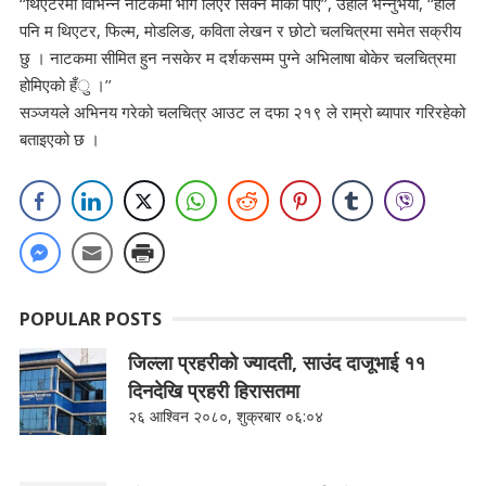
‘‘थिएटरमा विभिन्न नाटकमा भाग लिएर सिक्ने मौका पाए’’, उहाँले भन्नुभयो, ‘‘हाल
पनि म थिएटर, फिल्म, मोडलिङ, कविता लेखन र छोटो चलचित्रमा समेत सक्रीय
छु । नाटकमा सीमित हुन नसकेर म दर्शकसम्म पुग्ने अभिलाषा बोकेर चलचित्रमा
होमिएको हँु ।’’
सञ्जयले अभिनय गरेको चलचित्र आउट ल दफा २१९ ले राम्रो ब्यापार गरिरहेको
बताइएको छ ।
POPULAR POSTS
जिल्ला प्रहरीको ज्यादती, साउंद दाजूभाई ११
दिनदेखि प्रहरी हिरासतमा
२६ आश्विन २०८०, शुक्रबार ०६:०४