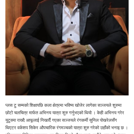
प्लस टु सम्मको शिक्षापछि कला क्षेत्रमा भविष्य खोजेर लागेका सञ्जयले शुरुमा
छोटो चलचित्र मार्फत अभिनय यात्रा शुरु गर्नुभएको थियो । केही अभिनय गरेर
युटुवमा राख्दै आफूलाई निखार्दै गएका सञ्जयले रंगकर्मी सुनिल पोखरेलसँग
थिएटर वर्कशप सिकेर औपचारिक रंगमञ्चको यात्रा शुरु गरेको उहाँको भनाइ छ ।