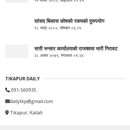
१० मंसिर २०८०, आईतवार ०१:२५
सांसद बिकास कोषको रकमको दुरुपयोग
१८ भाद्र २०८०, सोमबार ०६:२५
सत्ती भन्सार कार्यालयको राजश्वमा भारी गिरावट
२८ असार २०७९, मंगलवार ०९:२४
TIKAPUR DAILY
091-560935
dailytkp@gmail.com
Tikapur, Kailali