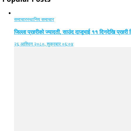
समाचार
स्थानिय समाचार
जिल्ला प्रहरीको ज्यादती, साउंद दाजूभाई ११ दिनदेखि प्रहरी
२६ आश्विन २०८०, शुक्रबार ०६:०४