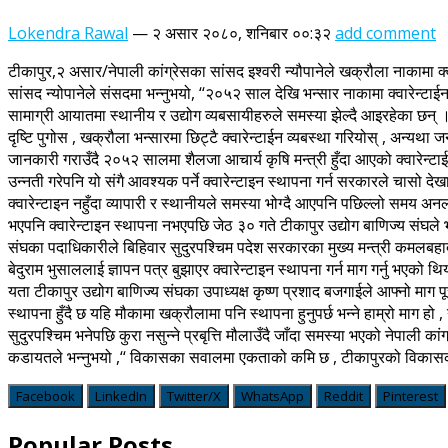
Lokendra Rawal
—
२ असार २०८०, शनिबार ००:३२
add comment
टीकापुर,२ असार/नेपाली कांग्रेसका सांसद इश्वरी न्यौपानेले खक्रौला नाकामा क्वा
सांसद न्योपानेले संसदमा भन्नुभयो, ‘‘२०५२ साल देखि भन्सार नाकामा क्वारेन्
सामाग्री आयातमा स्थानीय र उद्योग व्यबसायीहरुले समस्या झेल्दै आइरहेका छन् ।’
दृष्टि पुगोस , खक्रौला भन्सारमा छिट्टै क्वारेन्टाईन व्यबस्था गरियोस् , अन्यथ
जानकारी गराउँदै २०५२ सालमा शैलजा आचार्य कृषि मन्त्री हुँदा आएको क्वारे
उन्नती गरेपनि यो संगै आवश्यक पर्ने क्वारेन्टाइन स्थापना गर्न सरकारले चासो दे
क्वारेन्टाइन नहुँदा व्यापारी र स्थानीयले समस्या भोग्दै आएपनि पछिल्लो सम
भएपनि क्वारेन्टाइन स्थापना नभएपछि जेठ ३० गते टीकापुर उद्योग बाणिज्य संघले 
संघका पदाधिकारीले बिहिवार सुदुरपश्चिम पदेश सरकारका मुख्य मन्त्री कमलबहादुर
बेदुराम भुसाललाई ज्ञापन पत्र बुझाएर क्वारेन्टाइन स्थापना गर्न माग गर्नु भएको थ
यता टीकापुर उद्योग बाणिज्य संघका उपाध्यक्ष कृष्ण प्रशाद बजगाईले आफ्नो माग पूर
स्थापना हुँदै छ यहि मौकामा खक्रौलामा पनि स्थापना हुनुपर्छ भन्ने हाम्रो माग हो 
सुदुरपश्चिम भनेपछि कुरा नसुन्ने प्रबृत्ति मौलाउँदै जाँदा समस्या भएको नेपाली कां
कडायतले भन्नुभयो ,‘‘ विकासका सवालमा एकताको कमि छ , टीकापुरको विकासका
Facebook
LinkedIn
Twitter/X
WhatsApp
Reddit
Pinterest
Popular Posts