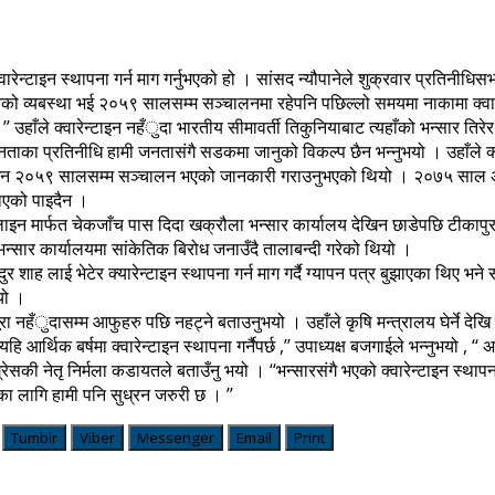
रेन्टाइन स्थापना गर्न माग गर्नुभएको हो । सांसद न्यौपानेले शुक्रवार प्रतिनीधिसभ
टाईनको व्यबस्था भई २०५९ सालसम्म सञ्चालनमा रहेपनि पछिल्लो समयमा नाकामा क्वार
’ उहाँले क्वारेन्टाइन नहँुदा भारतीय सीमावर्ती तिकुनियाबाट त्यहाँको भन्सार तिर
ा जनताका प्रतिनीधि हामी जनतासंगै सडकमा जानुको विकल्प छैन भन्नुभयो । उहाँले क्
न्टाईन २०५९ सालसम्म सञ्चालन भएको जानकारी गराउनुभएको थियो । २०७५ साल असार
खाएको पाइदैन ।
य अनलाइन मार्फत चेकजाँच पास दिदा खक्रौला भन्सार कार्यालय देखिन छाडेपछि टीक
भन्सार कार्यालयमा सांकेतिक बिरोध जनाउँदै तालाबन्दी गरेको थियो ।
 शाह लाई भेटेर क्यारेन्टाइन स्थापना गर्न माग गर्दै ग्यापन पत्र बुझाएका थिए भ
ियो ।
ा नहँुदासम्म आफुहरु पछि नहट्ने बताउनुभयो । उहाँले कृषि मन्त्रालय घेर्ने देखि सा
, यहि आर्थिक बर्षमा क्वारेन्टाइन स्थापना गर्नैपर्छ ,’’ उपाध्यक्ष बजगाईले भन्नुभयो
ग्रेसकी नेतृ निर्मला कडायतले बताउँनु भयो । ‘‘भन्सारसंगै भएको क्वारेन्टाइन स्थापना
 लागि हामी पनि सुध्रन जरुरी छ । ’’
Tumblr
Viber
Messenger
Email
Print