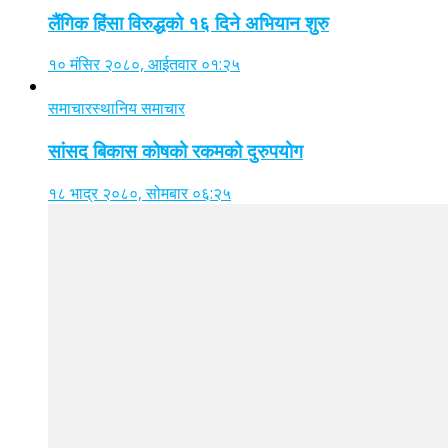
लैंगिक हिंसा विरुद्धको १६ दिने अभियान शुरु
१० मंसिर २०८०, आईतवार ०१:२५
समाचार
स्थानिय समाचार
सांसद बिकास कोषको रकमको दुरुपयोग
१८ भाद्र २०८०, सोमबार ०६:२५