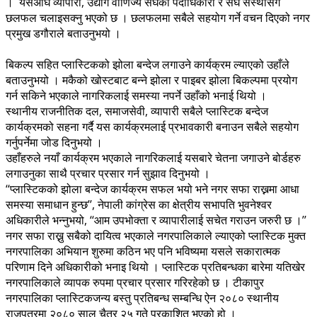
। यसअघि व्यापारी, उद्योग वाणिज्य संघका पदाधिकारी र संघ संस्थासंग
छलफल चलाइसक्नु भएको छ । छलफलमा सबैले सहयोग गर्ने वचन दिएको नगर
प्रमुख डगौराले बताउनुभयो ।
बिकल्प सहित प्लास्टिकको झोला बन्देज लगाउने कार्यक्रम ल्याएको उहाँले
बताउनुभयो । मकैको खोस्टबाट बन्ने झोला र पाइबर झोला बिकल्पमा प्रयोग
गर्न सकिने भएकाले नागरिकलाई समस्या नपर्ने उहाँको भनाई थियो ।
स्थानीय राजनीतिक दल, समाजसेवी, व्यापारी सबैले प्लास्टिक बन्देज
कार्यक्रमको सहना गर्दै यस कार्यक्रमलाई प्रभावकारी बनाउन सबैले सहयोग
गर्नुपर्नेमा जोड दिनुभयो ।
उहाँहरुले नयाँ कार्यक्रम भएकाले नागरिकलाई यसबारे चेतना जगाउने बोर्डहरु
लगाउनुका साथै प्रचार प्रसार गर्न सुझाव दिनुभयो ।
‘‘प्लास्टिकको झोला बन्देज कार्यक्रम सफल भयो भने नगर सफा राख्नमा आधा
समस्या समाधान हुन्छ’’, नेपाली कांग्रेस का क्षेत्रीय सभापति भुवनेश्वर
अधिकारीले भन्नुभयो, ‘‘आम उपभोक्ता र व्यापारीलाई सचेत गराउन जरुरी छ ।’’
नगर सफा राख्नु सबैको दायित्व भएकाले नगरपालिकाले ल्याएको प्लास्टिक मुक्त
नगरपालिका अभियान शुरुमा कठिन भए पनि भविष्यमा यसले सकारात्मक
परिणाम दिने अधिकारीको भनाइ थियो । प्लास्टिक प्रतिबन्धका बारेमा यतिखेर
नगरपालिकाले व्यापक रुपमा प्रचार प्रसार गरिरहेको छ । टीकापुर
नगरपालिका प्लास्टिकजन्य बस्तु प्रतिबन्ध सम्बन्धि ऐन २०८० स्थानीय
राजपत्रमा २०८० साल चैत्र २५ गते प्रकाशित भएको हो ।