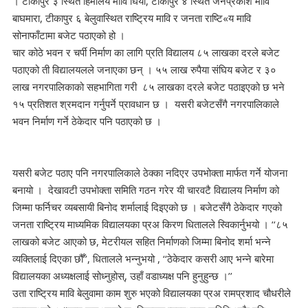
। टीकापुर ३ स्थित हिमालय मावि घिया, टीकापुर ४ स्थित जनप्रकाश मावि
बाघमारा, टीकापुर ६ बेलुवास्थित राष्ट्रिय मावि र जनता राष्टि«य मावि
सोनाफाँटामा बजेट पठाएको हो ।
चार कोठे भवन र चर्पी निर्माण का लागि प्रति विद्यालय ८५ लाखका दरले बजेट
पठाएको ती विद्यालयलले जनाएका छन् । ५५ लाख रुपैया संघिय बजेट र ३०
लाख नगरपालिकाको सहभागिता गरी ८५ लाखका दरले बजेट पठाइएको छ भने
१५ प्रतिशत श्रमदान गर्नुपर्ने प्रावधान छ । यसरी बजेटसँगै नगरपालिकाले
भवन निर्माण गर्ने ठेकेदार पनि पठाएको छ ।
यसरी बजेट पठाए पनि नगरपालिकाले ठेक्का नदिएर उपभोक्ता मार्फत गर्ने योजना
बनायो । देखावटी उपभोक्ता समिति गठन गरेर यी चारवटै विद्यालय निर्माण को
जिम्मा फर्निचर व्यबसायी बिनोद शर्मालाई दिइएको छ । बजेटसँगै ठेकेदार गएको
जनता राष्ट्रिय माध्यमिक विद्यालयका प्रअ किरण धितालले स्विकार्नुभयो । ‘‘८५
लाखको बजेट आएको छ, मेटरीयल सहित निर्माणको जिम्मा बिनोद शर्मा भन्ने
व्यक्तिलाई दिएका छौँ’’, धितालले भन्नुभयो , ‘‘ठेकेदार कसरी आए भन्ने बारेमा
विद्यालयका अध्यक्षलाई सोध्नुहोस्, उहाँ वडाध्यक्ष पनि हुनुहुन्छ ।’’
उता राष्ट्रिय मावि बेलुवामा काम शुरु भएको विद्यालयका प्रअ रामप्रशाद चौधरीले