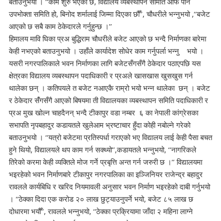
बताउनुभयो । ‘‘काम शुरु भएको छ, विद्यालय व्यबस्थापन समिति आफै पनि
उपभोक्ता समिति हो, बिनोद शर्मालाई जिम्मा दिएका छौँ’’, चौधरीले भन्नुभयो ,‘‘बजेट
आएको छ सबै काम ठेकेदारले गर्नुहुन्छ ।’’
हिमालय मावि घिका प्रअ बुद्धिराम चौधरीले बजेट आएको छ भन्दै निर्माणका बारेमा
केही नभएको बताउनुभयो । उहाँले कार्यादेश सोधेर काम गर्नुपर्ला भन्नु भयो ।
यसरी नगरपालिकाले भवन निर्माणका लागि बजेटसँगसँगै ठेकेदार पठाएपछि यस
क्षेत्रका विद्यालय व्यबस्थापन पदाधिकारी र प्रअले खासखास खुसखुस गर्न
थालेका छन् । कतिपयले त बजेट नआएकै राम्रो भयो भन्न थालेका छन् । बजेट
र ठेकेदार सँंगसँगै आएको बिषयमा ती विद्यालयका व्यबस्थापन समिति पदाधिकारी र
प्रअ मुख खोल्न चाहदैनन् भन्दै टीकापुर वडा नम्बर ६ का नेपाली कांग्रेसका
सभापति नृपबहादुर कडायतले खुलेआम भ्रष्टाचार हुँदा कोही नबोल्ने गरेको
बताउनुभयो । ‘‘यत्रो बजेटमा प्रतिस्पर्धा गराएको भए विद्यालय लाई केही पैसा बचत
हुने थियो, विद्यालयले थप काम गर्न सक्थ्यो’’,कडायतले भन्नुभयो, ‘‘नागरिकले
तिरेको करमा केही व्यक्तिले मोज गर्ने प्रबृत्ति अन्त गर्न जरुरी छ ।’’ विद्यालयमा
भइरहेको भवन निर्माणबारे टीकापुर नगरपालिका का इञ्जिनियर राजेन्द्र बहादुर
रावलले कार्यबिधि र खरिद नियमावली अनुसार भवन निर्माण भइरहेको दाबी गर्नुभयो
। ‘‘ठेक्का दिदा एक करोड २० लाख छुट्याउनुपर्ने भयो, बजेट ८५ लाख छ
दोधारमा भयौँ’’, रावलले भन्नुभयो, ‘‘ठेक्का प्रक्रियामा जाँदा २ महिना लाग्ने