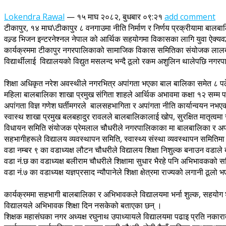
Lokendra Rawal
—
१५ माघ २०८२, बुधबार ०९:२१
add comment
टीकापुर, १४ माघ\टीकापुर ८ वनगाउमा नीति निर्माण र निर्णय प्रक्रीयामा बा
वल्र्ड भिजन इन्टरनेश्नल नेपाल को आर्थिक सहयोगमा विकासका लागि युवा ऐक्यवद्
कार्यक्रममा टीकापुर नगरपालिकाको सामाजिक विकास समितिका संयोजक लालबीर चौधरी
विद्यार्थीलाई विद्यालयको विद्युत मसलन्द भन्दै ठूलो रकम अशुलिन थालेपछि नगर
शिक्षा अधिकृत नरेश अवस्थीले नगरभित्र अपांगता भएका बाल बालिका समेत ८ पढे
महिला बालबालिका शाखा प्रमुख संगिता शाहले आर्थिक अभावमा कक्षा १२ सम्म 
अपांगता विज्ञ गणेश घर्तीमगरले बालसहभागिता र अपांगता नीति कार्यान्वयन नभए
स्वास्थ शाखा प्रमुख बलबहादुर रावलले बालबालिकालाई खोप, सुरक्षित मातृत्वम
विधायन समिति संयोजक प्रेमलाल चौधरीले नगरपालिकाका मा बालबालिका र अपां
सहभागीहरूले विद्यालय व्यवस्थापन समिति, स्वास्थ्य संस्था व्यवस्थापन समितिमा
वडा नम्बर ९ का वडाध्यक्ष लौटन चौधरीले विद्यालय शिक्षा निशुल्क बनाउन वडाल
वडा नं.छ का वडाध्यक्ष बलीराम चौधरीले शिक्षामा सुधार भैरहे पनि अभिभावकक
वडा नं.७ का वडाध्यक्ष यज्ञप्रसाद न्यौपानेले शिक्षा क्षेत्रमा राज्यको लगानी ठ
कार्यक्रममा सहभागी बालबालिका र अभिभावकले विद्यालयमा भर्ना शुल्क, सहयोग 
विद्यालयले अभिभावक शिक्षा दिन नसकेको बताएका छन् ।
शिक्षक महासंघका नगर अध्यक्ष रघुनाथ उपाध्यायले विद्यालयमा पढाइ प्रति नकार