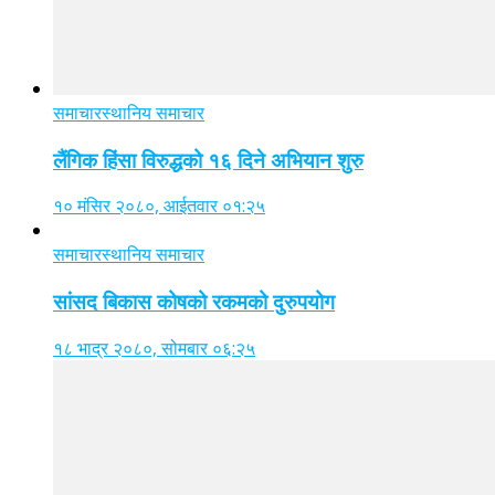
समाचार
स्थानिय समाचार
लैंगिक हिंसा विरुद्धको १६ दिने अभियान शुरु
१० मंसिर २०८०, आईतवार ०१:२५
समाचार
स्थानिय समाचार
सांसद बिकास कोषको रकमको दुरुपयोग
१८ भाद्र २०८०, सोमबार ०६:२५