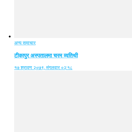
अन्य समाचार
टीकापुर अस्पतालमा चरम व्यतिथी
१७ श्रावण २०७९, मंगलवार ०२:१८