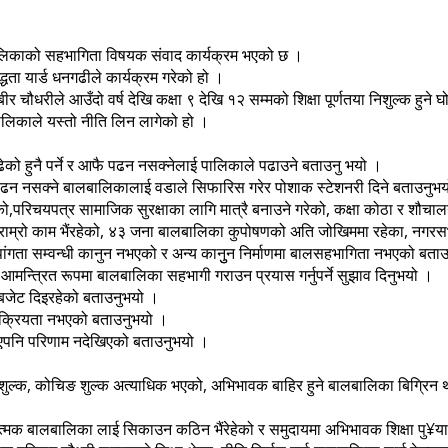
लबालिकाको सहभागिता विषयक संवाद कार्यक्रम भएको छ ।
धता यार्ड धनगढीले कार्यक्रम गरेको हो ।
ले आउँदो वर्ष देखि कक्षा ९ देखि १२ सम्मको शिक्षा पूर्णतया निशुल्क हुने घोषणा
पालिकाले यस्तो नीति लिन लागेको हो ।
को हुनै पर्ने र आफै पढन नसक्नेलाई पालिकाले पढाउने बताउनु भयो ।
पढन नसक्ने बालबालिकालाई वडाले सिफारिस गरेर पोशाक स्टेशनरी दिने बताउनुभ
को,परिचयपत्र सामाजिक सुरक्षाका लागि मात्रै बनाउने गरेको, कक्षा कोठा र शौचा
ा राम्रो काम भैंरहेको, ४३ जना बालबालिका कुपोषणको अति जोखिममा रहेका, नगरस
गता सम्वन्धी कानुन नभएको र अन्य कानुुन निर्माणमा बालसहभागिता नभएको बता
 आमन्त्रित रूपमा बालबालिका सहभागी गराउन प्रयास गर्नुपर्ने सुझाव दिनुभयो ।
े बजेट दिइरहेको बताउनुभयो ।
ो सक्रियता नभएको बताउनुभयो ।
ूलो भएपनि परिणाम नदेखिएको बताउनुभयो ।
शुल्क, कोचिङ शुल्क अत्याधिक भएको, अभिभावक बाहिर हुने बालबालिका बिग्रिन था
ात्मक बालबालिका लाई सिकाउन कठिन भैंरेहेको र समुदायमा अभिभावक शिक्षा पु¥याउ