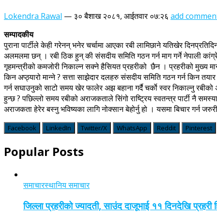
Lokendra Rawal
—
३० बैशाख २०८१, आईतवार ०७:२६
add commen
सम्पादकीय
पुराना पार्टीले केही गरेनन् भनेर चर्चामा आएका रबी लामिछाने यतिखेर दिनप्
अलमलमा छन् । रबी ठिक हुन् की संसदीय समिति गठन गर्न माग गर्ने नेपाली कांग्र
गृहमन्त्रीको कमजोरी निकाल्न सक्ने हैसियत प्रहरीको छैन । प्रहरीको मुख्य मान
किन अप्ठ्यारो मान्ने ? सत्ता साझेदार दलहरु संसदीय समिति गठन गर्न किन त
गर्न सघाउनुको साटो समय खेर फालेर अझ बहाना गर्दै चर्काे स्वर निकाल्नु रबीको 
हुन्छ ? पछिल्लो समय रबीको अराजकताले सिंगो राष्ट्रिय स्वतन्त्र पार्टी नै समस्यामा
अराजकता हेरेर बस्नु भविष्यका लागि नोक्सान बेहोर्नु हो । यसमा बिचार गर्न जरु
Facebook
LinkedIn
Twitter/X
WhatsApp
Reddit
Pinterest
Popular Posts
समाचार
स्थानिय समाचार
जिल्ला प्रहरीको ज्यादती, साउंद दाजूभाई ११ दिनदेखि प्रहरी