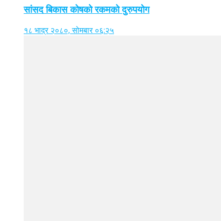
सांसद बिकास कोषको रकमको दुरुपयोग
१८ भाद्र २०८०, सोमबार ०६:२५