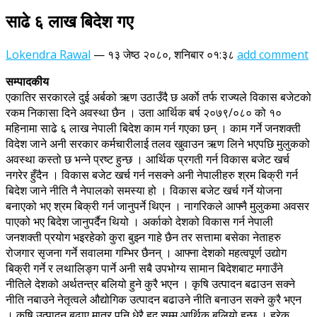
साढे ६ लाख बिदेश गए
Lokendra Rawal
—
१३ जेष्ठ २०८०, शनिबार ०१:३८
add comment
सम्पादकीय
एकातिर सरकारले दुई अर्बको ऋण उठाउँदै छ अर्काे तर्फ राज्यले विकास बजेटको
रकम निकासा दिने अवस्था छैन । उता आर्थिक बर्ष २०७९/०८० को १०
महिनामा साढे ६ लाख नेपाली बिदेश काम गर्न गएका छन् । काम गर्ने जनशक्ती
विदेश जाने अनी सरकार कर्मचारीलाई तलव खुवाउन ऋण लिने भएपछि मुलुकको
अवस्था कस्तो छ भन्ने प्रष्ट हुन्छ । आर्थिक प्रगती गर्न विकास बजेट खर्च
नगरेर हुँदैन । विकास बजेट खर्च गर्न नसक्ने अनी नेपालीहरु श्रम बिक्री गर्न
बिदेश जाने नीति नै नेपालको समस्या हो । विकास बजेट खर्च गर्ने योजना
बनाएको भए श्रम बिक्री गर्न जानुपर्ने थिएन । नागरिकले आफ्नै मुलुकमा अवसर
पाएको भए बिदेश जानुपर्दैन थियो । अर्काको देशको विकास गर्न नेपाली
जनशक्ती प्रयोग भइरहेको कुरा बुझ्न गाहे छैन तर सत्तामा बसेका नेताहरु
रोजगार सृजना गर्ने सवालमा गम्भिर छैनन् । आफ्ना देशको महत्वपूर्ण उद्योग
बिक्री गर्ने र लथालिङ्ग पार्ने अनी सबै उपभोग्य सामान बिदेशबाट मगाउँने
नीतिले देशको अर्थतन्त्र बलियो हुने कुरै भएन । कृषि उत्पादन बढाउन सक्ने
नीति नबाउने नेतृत्वले औद्योगिक उत्पादन बढाउने नीति बनाउन सक्ने कुरै भएन
। कृषि उत्पादन बढाए मात्र पनि धेरै हद सम्म आर्थिक बलियो हुन्छ । हरेक