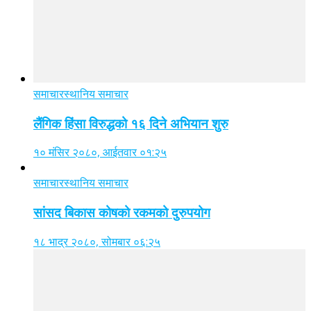
समाचार
स्थानिय समाचार
लैंगिक हिंसा विरुद्धको १६ दिने अभियान शुरु
१० मंसिर २०८०, आईतवार ०१:२५
समाचार
स्थानिय समाचार
सांसद बिकास कोषको रकमको दुरुपयोग
१८ भाद्र २०८०, सोमबार ०६:२५