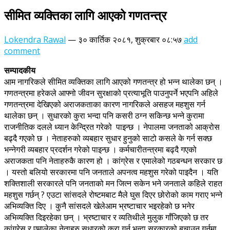
सीमित व्यक्तिका लागि आएको गणतन्त्र
Lokendra Rawal
—
३० कार्तिक २०८१, शुक्रबार ०८:५७
add
comment
सम्पादकीय
आम नागरिकले सीमित व्यक्तिका लागि आएको गणतन्त्र हो भन्न थालेका छन् ।
गणतन्त्रमा हरेकले आफ्नो जीवन सुरक्षाको प्रत्याभूति पाउनुपर्ने भएपनि अहिले
गणतन्त्रमा देखिएको अराजकताका कारण नागरिकले असहज महशुस गर्न
थालेका छन् । सुधारको कुरा भन्दा पनि कसरी ठग्न सकिन्छ भन्ने कुरामा
राजनीतिक दलले ध्यान केन्द्रित गरेको पाइन्छ । नेपालमा जनताको आक्रोस
बढ्दै गएको छ । नेताहरुको व्यबहार सुधार हुनुको साटो कसले के गर्न सक्छ
भन्नेगरी व्यबहार प्रदर्शन गरेको पाइन्छ । कर्मचारीतन्त्रमा बढ्दै गएको
अराजकता पनि नेताहरुकै कारण हो । कांग्रेस र एमालेको गठबन्धन सरकार छ
। यस्तो बलियो सरकारमा पनि जनताले अपनत्व महशुस गरेको पाइदैन । यति
शक्तिशाली सरकारले पनि जनताको मन जित्न सकेन भने जनताले कहिले राहत
महशुस गर्छन् ? एउटा सांसदले रोष्टमबाट मैले घुस दिएर छोरोको काम गराए भन्ने
अभिव्यक्ति दिए । कुनै सांसदले खेलेआम भ्रष्टाचार भइरहेको छ भनेर
अभिव्यक्ति दिइरहेका छन् । भ्रष्टाचार र व्यतिथीले मुलुक गाँजिएको छ तर
कांग्रेस र एमालेका नेताहरु सुधारको कुरा गर्नु भन्दा सरकारको बचाउन गर्नमा