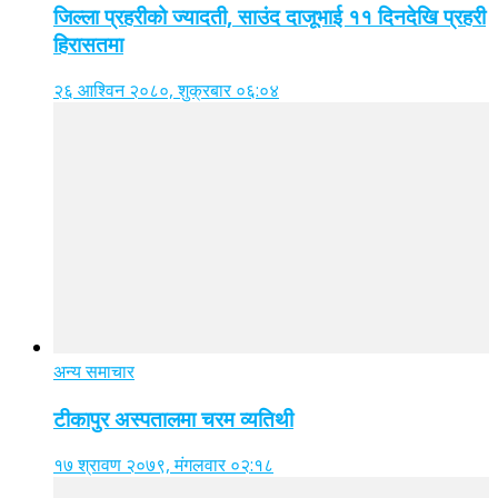
जिल्ला प्रहरीको ज्यादती, साउंद दाजूभाई ११ दिनदेखि प्रहरी
हिरासतमा
२६ आश्विन २०८०, शुक्रबार ०६:०४
अन्य समाचार
टीकापुर अस्पतालमा चरम व्यतिथी
१७ श्रावण २०७९, मंगलवार ०२:१८