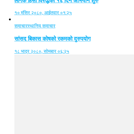
लैंगिक हिंसा विरुद्धको १६ दिने अभियान शुरु
१० मंसिर २०८०, आईतवार ०१:२५
समाचार
स्थानिय समाचार
सांसद बिकास कोषको रकमको दुरुपयोग
१८ भाद्र २०८०, सोमबार ०६:२५