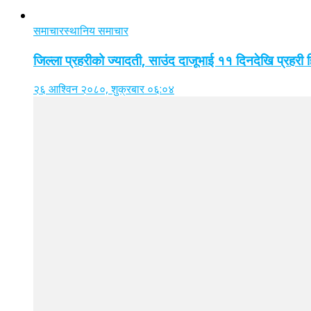
समाचार
स्थानिय समाचार
जिल्ला प्रहरीको ज्यादती, साउंद दाजूभाई ११ दिनदेखि प्रहरी
२६ आश्विन २०८०, शुक्रबार ०६:०४