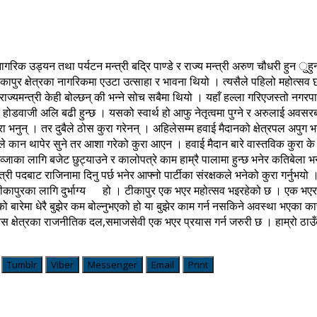
्यन तथा पर्यटन मन्त्री बद्रि पाण्डे र राज्य मन्त्री अरुण चौधरी हुन ुहुन्थ्यो ।
कापुर क्षेत्रका नागरिकमा एउटा उत्साहा र भावना थियो । त्यसैले पहिलो महोत्सव
ाज्यमन्त्री केही बोल्छन् की भन्ने सोच सबैमा थियो । यहाँ हल्ला गरिएजस्तो नगर
 होडवाजी अलि बढी हुन्छ । यसको स्वार्थ हो आफु नेतृत्वमा पुग्ने र अरुलाई अवसरबाट 
ा भनुन् । तर दुबैले ठोस कुरा गरेनन् । अहिलेसम्म हवाई मैदानको क्षेत्रपल अपुग भयो
 कान थापेर सुने तर आशा गरेको कुरा आएन । हवाई मैदान बारे वास्तविक कुरा के ह
्जाका लागि बजेट छुट्याउने र कालोपत्रे काम हाम्रै पालामा हुन्छ भनेर कतिबेला भन्
त्री पदबाट राजिनामा दिनु पर्छ भनेर आफ्नो पार्टीका संरक्षकले भनेको कुरा गर्नुभयो । 
 नै टीकापुरका लागि दुर्भाग्य हो । टीकापुर एक भएर महोत्सव भइरहेको छ । एक भ
ुरको बारेमा धेरै बुझेर कम बोल्नुभएको हो या बुझेर काम गर्न नसकिने अवस्था भएक
 क्षेत्रका राजनीतिक दल,समाजसेवी एक भएर प्रयास गर्न जरुरी छ । हाम्रो ठाउँ
Tumblr
Viber
Messenger
Email
Print