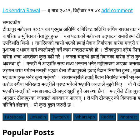
Lokendra Rawal
—
३ माघ २०८१, बिहीबार ११:०४
add comment
सम्पदकीय
टीकापुर महोत्सव २०८१ का प्रमुख अतिथि र बिशिष्ट अतिथि संघिय सरकारका नागरिक उड
नागरिक उन्मुक्तिका नेता हुनुहुन्छ । यस पटकको महोत्सव उद्घाटन समारोहमा टी
उपस्थिति थियो । नागरिकको चासो भएको हवाई मैदान निर्माणका बारेमा मन्त्री र र
मुआव्जा र धावन मार्ग कालोपत्रे गर्ने काम मन्त्रालयको हो । टीकापुरमा श्रेय लिन
बारेमा भन्दा आदर्शका कुरा बढी गरे । जनता चाहन्थे हवाई मैदानका बारेमा ठोस कुर
अवस्था हो । मन्त्री नै आएपछि सत्य तथ्य भन्लान भनेर महोत्सवमा आएका जनताले
उड्यन तथा पर्यटन मन्त्री भएका बेला टीकापुरको हवाई मैदान नियमित हुन्छ , मुआव
भए काम हुन्छ भनेर कुरा गर्नुभयो । राज्यमन्त्रीले हवाई मैदान नियमित नगर्ने भए मन्
करोड रुपैया भनिरहदा मन्त्रीले प्रष्ट भनेको भएपनि जनताले बुझ्ने थिए । यो
भएपनि मन्त्रीको व्यबहारबाट टीकापुर खुसी हुने अवस्था छैन । मन्त्रीले टीकाप
अनुसार टीकापुरका जनताले आश्वासन पाएनन् । तै पनि टीकापुर को विकासमा यस
गरिदिने होइनन् । यो कुरा बुझ्न जरुरी छ ।
Facebook
LinkedIn
Twitter/X
WhatsApp
Reddit
Pinterest
Popular Posts